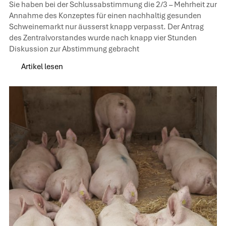
Sie haben bei der Schlussabstimmung die 2/3 – Mehrheit zur
Annahme des Konzeptes für einen nachhaltig gesunden
Schweinemarkt nur äusserst knapp verpasst. Der Antrag
des Zentralvorstandes wurde nach knapp vier Stunden
Diskussion zur Abstimmung gebracht
Artikel lesen
Artikel lesen