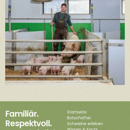
Familiär.
Startseite
Botschafter
Respektvoll.
Schweine erleben
Wissen & Facts