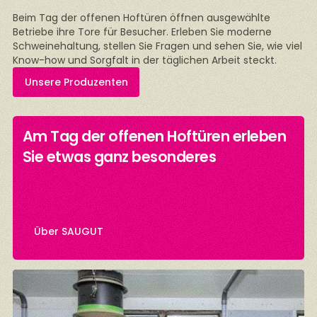
Beim Tag der offenen Hoftüren öffnen ausgewählte
Betriebe ihre Tore für Besucher. Erleben Sie moderne
Schweinehaltung, stellen Sie Fragen und sehen Sie, wie viel
Know-how und Sorgfalt in der täglichen Arbeit steckt.
Unsere Produzenten
Am Tag der offenen Hoftüren erleben
n
Sie etwas ganz besonderes
Über SAUGUT