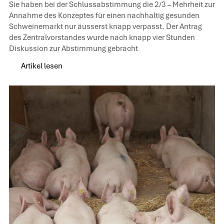
Sie haben bei der Schlussabstimmung die 2/3 – Mehrheit zur
Annahme des Konzeptes für einen nachhaltig gesunden
Schweinemarkt nur äusserst knapp verpasst. Der Antrag
des Zentralvorstandes wurde nach knapp vier Stunden
Diskussion zur Abstimmung gebracht
Artikel lesen
Artikel lesen