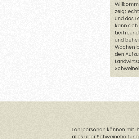
Willkomme
zeigt ech
und das Le
kann sich 
tierfreun
und behei
Wochen ble
den Aufzu
Landwirts
Schweineh
Lehrpersonen können mit i
alles über Schweinehaltung,