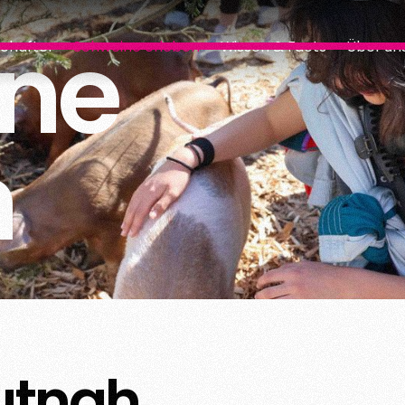
ne
chafter
Schweine erleben
Wissen & Facts
Über un
n
utnah