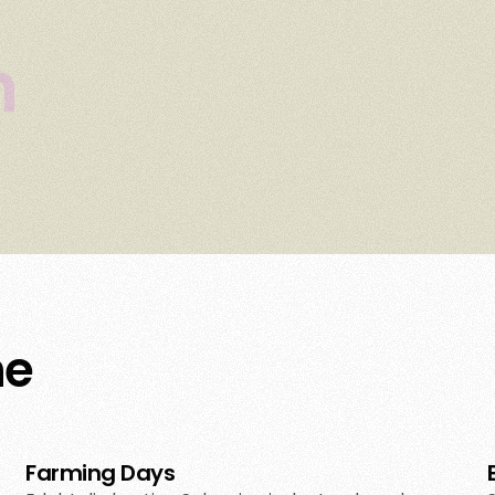
n
ne
Farming Days