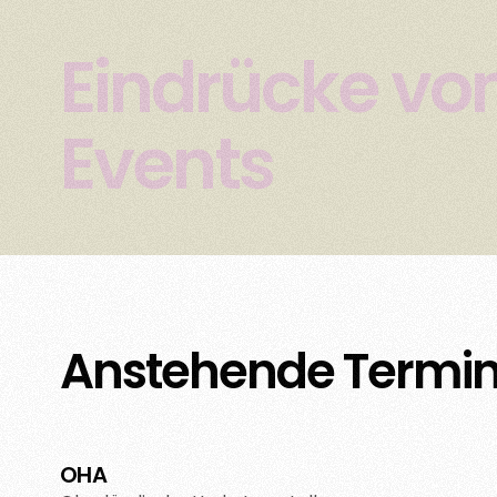
Eindrücke vo
Events
Anstehende Termi
OHA