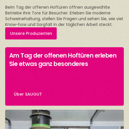
Beim Tag der offenen Hoftüren öffnen ausgewählte
Betriebe ihre Tore für Besucher. Erleben Sie moderne
Schweinehaltung, stellen Sie Fragen und sehen Sie, wie viel
Know-how und Sorgfalt in der täglichen Arbeit steckt.
Unsere Produzenten
Am Tag der offenen Hoftüren erleben
n
Sie etwas ganz besonderes
Über SAUGUT