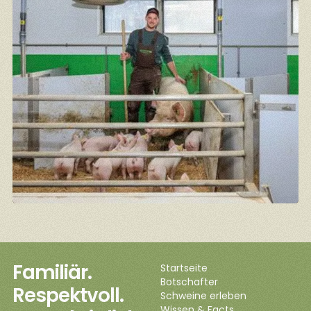
Familiär.
Startseite
Botschafter
Respektvoll.
Schweine erleben
Wissen & Facts