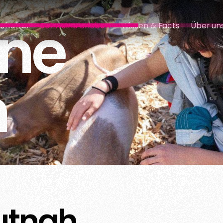
ne
chafter
Schweine erleben
Wissen & Facts
Über un
n
utnah