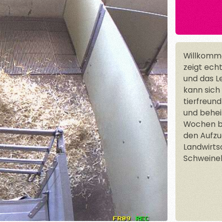
Willkomme
zeigt ech
und das Le
kann sich 
tierfreun
und behei
Wochen ble
den Aufzu
Landwirts
Schweineh