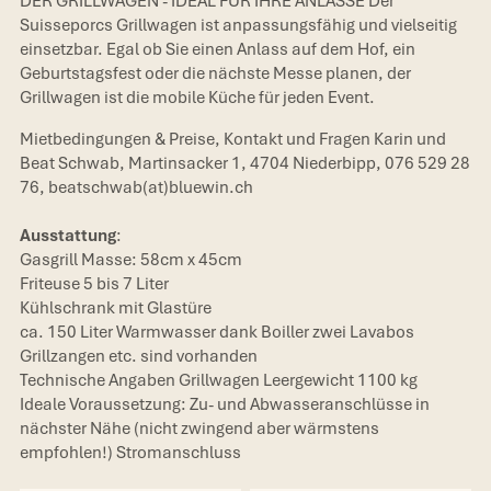
DER GRILLWAGEN - IDEAL FÜR IHRE ANLÄSSE Der
Suisseporcs Grillwagen ist anpassungsfähig und vielseitig
einsetzbar. Egal ob Sie einen Anlass auf dem Hof, ein
Geburtstagsfest oder die nächste Messe planen, der
Grillwagen ist die mobile Küche für jeden Event.
Mietbedingungen & Preise, Kontakt und Fragen Karin und
Beat Schwab, Martinsacker 1, 4704 Niederbipp, 076 529 28
76, beatschwab(at)bluewin.ch
Ausstattung
:
Gasgrill Masse: 58cm x 45cm
Friteuse 5 bis 7 Liter
Kühlschrank mit Glastüre
ca. 150 Liter Warmwasser dank Boiller zwei Lavabos
Grillzangen etc. sind vorhanden
Technische Angaben Grillwagen Leergewicht 1100 kg
Ideale Voraussetzung: Zu- und Abwasseranschlüsse in
nächster Nähe (nicht zwingend aber wärmstens
empfohlen!) Stromanschluss