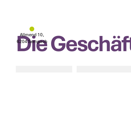
Die Geschäft
Allmend 10,
6204 Sempach