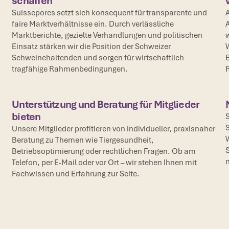
schaffen
Suisseporcs setzt sich konsequent für transparente und
A
faire Marktverhältnisse ein. Durch verlässliche
A
Marktberichte, gezielte Verhandlungen und politischen
w
Einsatz stärken wir die Position der Schweizer
W
Schweinehaltenden und sorgen für wirtschaftlich
E
tragfähige Rahmenbedingungen.
Unterstützung und Beratung für Mitglieder
bieten
S
S
Unsere Mitglieder profitieren von individueller, praxisnaher
W
Beratung zu Themen wie Tiergesundheit,
S
Betriebsoptimierung oder rechtlichen Fragen. Ob am
n
Telefon, per E-Mail oder vor Ort – wir stehen Ihnen mit
Fachwissen und Erfahrung zur Seite.