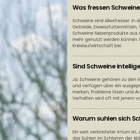
Was fressen Schweine
Schweine sind Allesfresser. In
Getreide, Eiweissfuttermitteln
Schweine Nebenprodukte aus de
mehr genutzt werden können. D
Kreislaufwirtschaft bei.
Sind Schweine intellig
Ja. Schweine gehören zu den int
und verfügen über ein ausgepr
merken, Probleme lösen und A
Verhalten wird oft mit jenem v
Warum suhlen sich S
Ein weit verbreiteter Irrtum is
das Suhlen im Schlamm der Ab