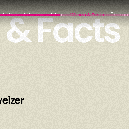
 & Facts
chafter
Schweine erleben
Wissen & Facts
Über un
eizer