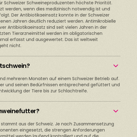
ür Schweizer Schweineproduzenten höchste Priorität.
tzt werden, wenn dies medizinisch notwendig ist und
rfolgt. Der Antibiotikaeinsatz konnte in der Schweizer
enen Jahren deutlich reduziert werden. Antimikrobielle
er Antibiotikaeinsatz sind seit vielen Jahren in der
tzten Tierarzneimittel werden im obligatorischen
nal erfasst und ausgewertet. Das ist weltweit
geht nicht.
stschwein?
nd mehreren Monaten auf einem Schweizer Betrieb auf.
Alter und seinen Bedürfnissen entsprechend gefüttert und
ntwicklung der Tiere bis zur Schlachtreife.
weinefutter?
ttel stammt aus der Schweiz. Je nach Zusammensetzung
onenten eingesetzt, die strengen Anforderungen
mittel werden laufend kontrolliert und auf die