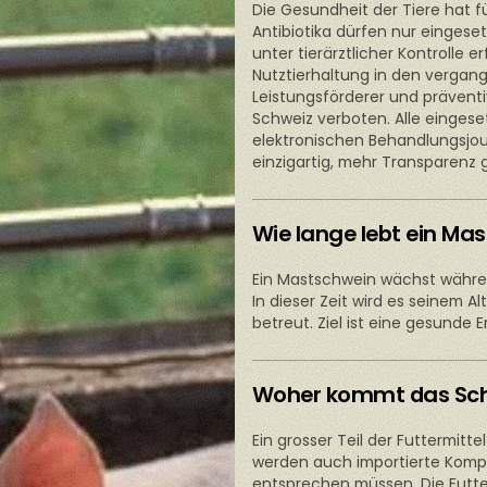
Die Gesundheit der Tiere hat f
Antibiotika dürfen nur eingese
unter tierärztlicher Kontrolle e
Nutztierhaltung in den vergang
Leistungsförderer und präventiv
Schweiz verboten. Alle eingese
elektronischen Behandlungsjour
einzigartig, mehr Transparenz 
Wie lange lebt ein Ma
Ein Mastschwein wächst währe
In dieser Zeit wird es seinem 
betreut. Ziel ist eine gesunde E
Woher kommt das Sch
Ein grosser Teil der Futtermi
werden auch importierte Komp
entsprechen müssen. Die Futter