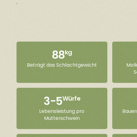
.
88
kg
Beträgt das Schlachtgewicht
Molk
S
3-5
Würfe
Lebensleistung pro
Bauern
Mutterschwein