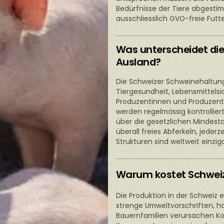
Bedürfnisse der Tiere abgestim
ausschliesslich GVO-freie Futte
Was unterscheidet di
Ausland?
Die Schweizer Schweinehaltung
Tiergesundheit, Lebensmittels
Produzentinnen und Produzent
werden regelmässig kontrolliert
über die gesetzlichen Mindest
überall freies Abferkeln, jeder
Strukturen sind weltweit einziga
Warum kostet Schweiz
Die Produktion in der Schweiz 
strenge Umweltvorschriften, h
Bauernfamilien verursachen K