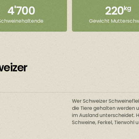
4'700
220
kg
Schweinehaltende
Gewicht Mutterschw
weizer
Wer Schweizer Schweineflei
die Tiere gehalten werden 
im Ausland unterscheidet. 
Schweine, Ferkel, Tierwohl 