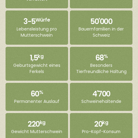
3-5
50'000
Würfe
Lebensleistung pro
Bauernfamilien in der
Mutterschwein
Schweiz
1,5
68
kg
%
Geburtsgewicht eines
Besonders
Ferkels
Tierfreundliche Haltung
60
4'700
%
Permanenter Auslauf
Schweinehaltende
220
20
kg
kg
Gewicht Mutterschwein
Pro-Kopf-Konsum