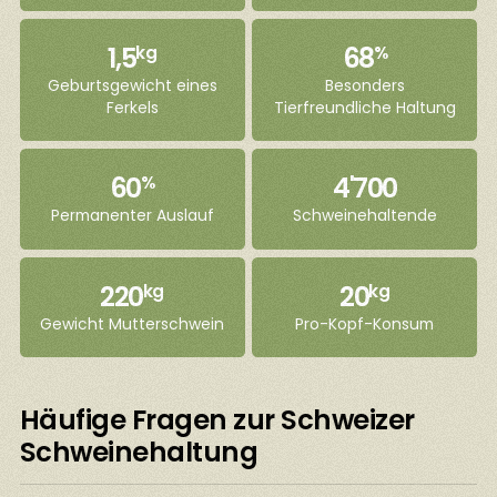
1,5
68
kg
%
Geburtsgewicht eines
Besonders
Ferkels
Tierfreundliche Haltung
60
4'700
%
Permanenter Auslauf
Schweinehaltende
220
20
kg
kg
Gewicht Mutterschwein
Pro-Kopf-Konsum
Häufige Fragen zur Schweizer
Schweinehaltung