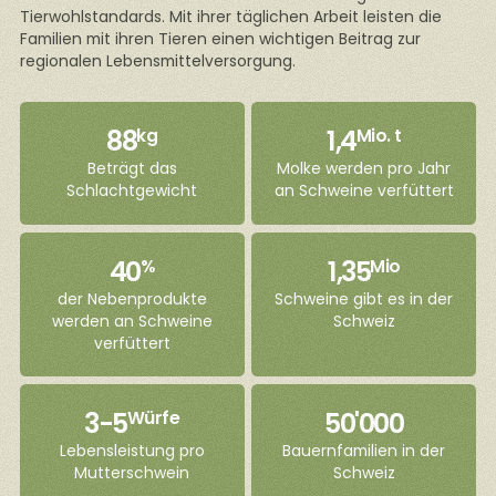
Tierwohlstandards. Mit ihrer täglichen Arbeit leisten die
Familien mit ihren Tieren einen wichtigen Beitrag zur
regionalen Lebensmittelversorgung.
88
1,4
kg
Mio. t
Beträgt das
Molke werden pro Jahr
Schlachtgewicht
an Schweine verfüttert
40
1,35
%
Mio
der Nebenprodukte
Schweine gibt es in der
werden an Schweine
Schweiz
verfüttert
3-5
50'000
Würfe
Lebensleistung pro
Bauernfamilien in der
Mutterschwein
Schweiz