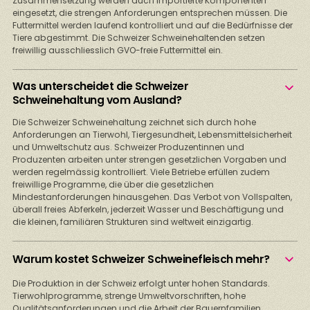
Zusammensetzung werden auch importierte Komponenten
eingesetzt, die strengen Anforderungen entsprechen müssen. Die
Futtermittel werden laufend kontrolliert und auf die Bedürfnisse der
Tiere abgestimmt. Die Schweizer Schweinehaltenden setzen
freiwillig ausschliesslich GVO-freie Futtermittel ein.
Was unterscheidet die Schweizer
Schweinehaltung vom Ausland?
Die Schweizer Schweinehaltung zeichnet sich durch hohe
Anforderungen an Tierwohl, Tiergesundheit, Lebensmittelsicherheit
und Umweltschutz aus. Schweizer Produzentinnen und
Produzenten arbeiten unter strengen gesetzlichen Vorgaben und
werden regelmässig kontrolliert. Viele Betriebe erfüllen zudem
freiwillige Programme, die über die gesetzlichen
Mindestanforderungen hinausgehen. Das Verbot von Vollspalten,
überall freies Abferkeln, jederzeit Wasser und Beschäftigung und
die kleinen, familiären Strukturen sind weltweit einzigartig.
Warum kostet Schweizer Schweinefleisch mehr?
Die Produktion in der Schweiz erfolgt unter hohen Standards.
Tierwohlprogramme, strenge Umweltvorschriften, hohe
Qualitätsanforderungen und die Arbeit der Bauernfamilien