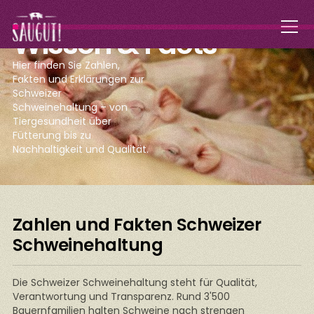
Wissen & Facts
Hier finden Sie Zahlen,
Fakten und Erklärungen zur
Schweizer
Schweinehaltung – von
Tiergesundheit über
Fütterung bis zu
Nachhaltigkeit und Qualität.
Zahlen und Fakten Schweizer
Schweinehaltung
Die Schweizer Schweinehaltung steht für Qualität,
Verantwortung und Transparenz. Rund 3'500
Bauernfamilien halten Schweine nach strengen