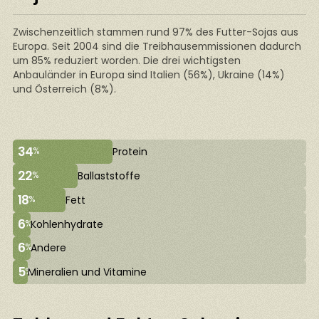
Zwischenzeitlich stammen rund 97% des Futter-Sojas aus
Europa. Seit 2004 sind die Treibhausemmissionen dadurch
um 85% reduziert worden. Die drei wichtigsten
Anbauländer in Europa sind Italien (56%), Ukraine (14%)
und Österreich (8%).
34
%
Protein
22
%
Ballaststoffe
18
%
Fett
6
%
Kohlenhydrate
6
%
Andere
5
%
Mineralien und Vitamine